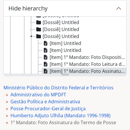
[Dossiê] Untitled
Hide hierarchy
[Dossiê] Untitled
[Dossiê] Untitled
[Dossiê] Untitled
[Dossiê] Untitled
[Dossiê] Untitled
[Item] Untitled
[Item] Untitled
[Item] 1º Mandato: Foto Dispositivo de Honra
[Item] 1º Mandato: Foto Leitura do Termo de Posse
[Item] 1º Mandato: Foto Assinatura do Termo de Posse
[Item] Untitled
[Item] 1º Mandato: Foto Humberto Ulhôa em Discurso de Posse
Ministério Público do Distrito Federal e Territórios
[Item] Discurso de Posse
Administrativo do MPDFT
[Dossiê] Untitled
Gestão Política e Administrativa
[Dossiê] Untitled
Posse Procurador-Geral de Justiça
[Dossiê] Untitled
Humberto Adjuto Ulhôa (Mandato 1996-1998)
[Dossiê] Untitled
1º Mandato: Foto Assinatura do Termo de Posse
[Dossiê] Untitled