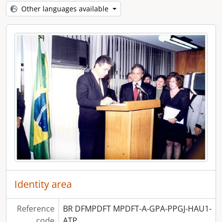
[Dossiê] Untitled
Other languages available
[Dossiê] Untitled
[Dossiê] Untitled
[Dossiê] Untitled
[Dossiê] Untitled
[Dossiê] Untitled
[Dossiê] Untitled
[Series] Relatório de Gestão
[Series] Planejamento Estratégico
[Seção] Finalístico do MPDFT
Identity area
Reference
BR DFMPDFT MPDFT-A-GPA-PPGJ-HAU1-
code
ATP