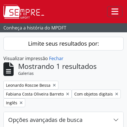
Skip to main content
Togg
Conheça a história do MPDFT
Limite seus resultados por:
Visualizar impressão
Fechar
Mostrando 1 resultados
Galerias
Remover filtro:
Leonardo Roscoe Bessa
Remover filtro:
Remover filtro:
Fabiana Costa Oliveira Barreto
Com objetos digitais
Remover filtro:
Inglês
Opções avançadas de busca