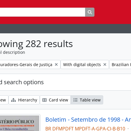
Search in browse p
wing 282 results
l description
Remove filter:
Remove fil
uradores-Gerais de Justiça
With digital objects
Brazilian
 search options
iew
Hierarchy
Card view
Table view
Boletim - Setembro de 1998 - An
BR DFMPDFT MPDFT-A-GPA-CI-B-B10
·