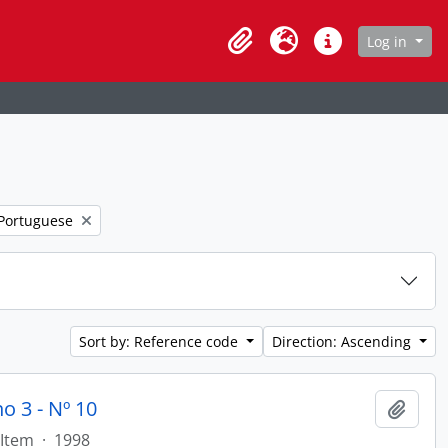
age
Log in
Clipboard
Language
Quick links
ter:
 Portuguese
Sort by: Reference code
Direction: Ascending
o 3 - Nº 10
Add t
Item
·
1998