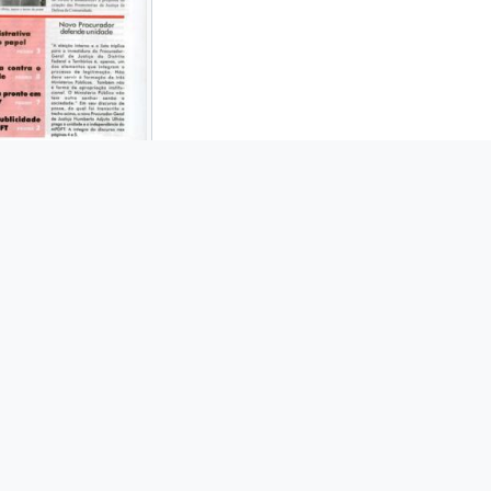
Decreto de Exoneração
BR DFMPDFT MPDFT-A-GPA-PPGJ-ASSP
Part of
Ministério Público do Distrito F
Decreto do Presidente da República, d
Sá Peixoto
como Procurador-Geral de J