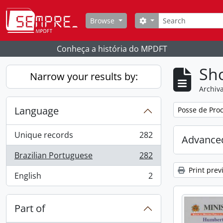
Skip to main content
Search
Search options
Browse
Conheça a história do MPDFT
Sho
Narrow your results by:
Archiva
Language
Remove filter:
Posse de Proc
Unique records
282
Advanced
, 282 results
Brazilian Portuguese
282
, 282 results
Print prev
English
2
, 2 results
Part of