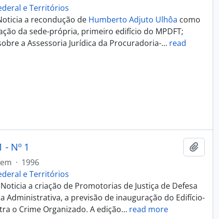
ederal e Territórios
Noticia a recondução de
Humberto Adjuto Ulhôa
como
ação da sede-própria, primeiro edifício do MPDFT;
obre a Assessoria Jurídica da Procuradoria-
…
read
 - Nº 1
Add t
tem
·
1996
ederal e Territórios
Noticia a criação de Promotorias de Justiça de Defesa
Administrativa, a previsão de inauguração do Edifício-
tra o Crime Organizado. A edição
…
read more