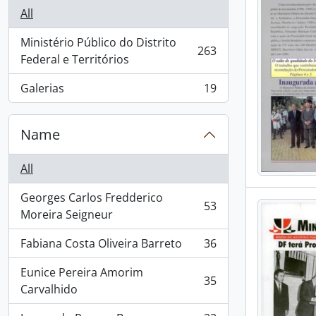
All
Ministério Público do Distrito
263
, 263 results
Federal e Territórios
Galerias
19
, 19 results
Name
All
Georges Carlos Fredderico
53
, 53 results
Moreira Seigneur
Fabiana Costa Oliveira Barreto
36
, 36 results
Eunice Pereira Amorim
35
, 35 results
Carvalhido