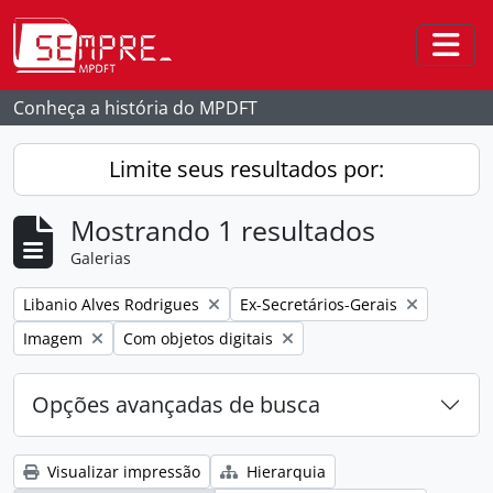
Skip to main content
Togg
Conheça a história do MPDFT
Limite seus resultados por:
Mostrando 1 resultados
Galerias
Remover filtro:
Remover filtro:
Libanio Alves Rodrigues
Ex-Secretários-Gerais
Remover filtro:
Remover filtro:
Imagem
Com objetos digitais
Opções avançadas de busca
Visualizar impressão
Hierarquia