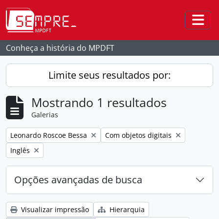
Skip to main content
Togg
Conheça a história do MPDFT
Limite seus resultados por:
Mostrando 1 resultados
Galerias
Remover filtro:
Remover filtro:
Leonardo Roscoe Bessa
Com objetos digitais
Remover filtro:
Inglês
Opções avançadas de busca
Visualizar impressão
Hierarquia