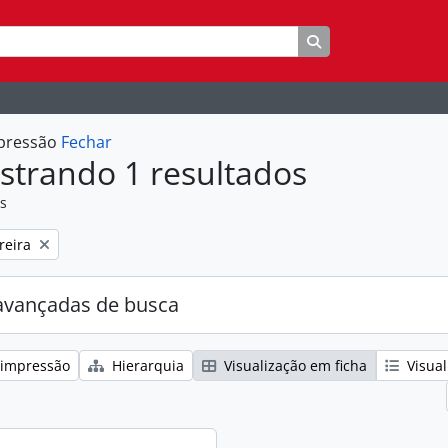
Busque na página 
mpressão
Fechar
strando 1 resultados
as
:
reira
avançadas de busca
 impressão
Hierarquia
Visualização em ficha
Visual