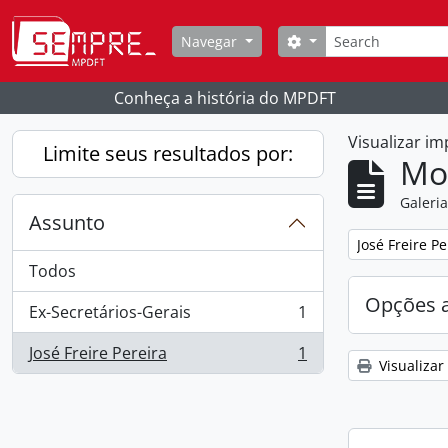
Skip to main content
Buscar
Opções de busca
Navegar
Conheça a história do MPDFT
Visualizar i
Limite seus resultados por:
Mo
Galeri
Assunto
Remover filtro
José Freire Pe
Todos
Opções 
Ex-Secretários-Gerais
1
, 1 resultados
José Freire Pereira
1
, 1 resultados
Visualizar