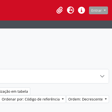
de navegação
Entrar
Clipboard
Idioma
Atalhos
ização em tabela
Ordenar por: Código de referência
Ordem: Decrescente