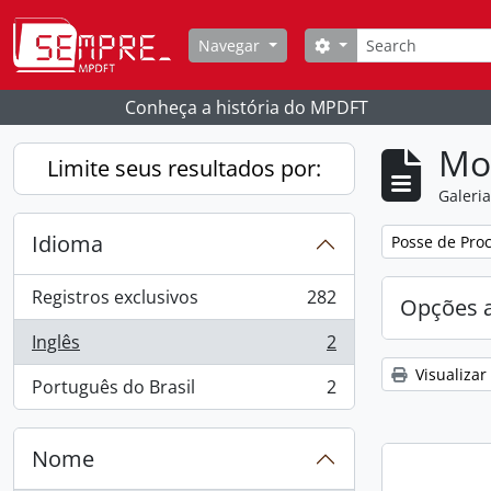
Skip to main content
Buscar
Opções de busca
Navegar
Conheça a história do MPDFT
Mo
Limite seus resultados por:
Galeri
Idioma
Remover filtro
Posse de Proc
Registros exclusivos
282
Opções 
, 282 resultados
Inglês
2
, 2 resultados
Visualizar
Português do Brasil
2
, 2 resultados
Nome