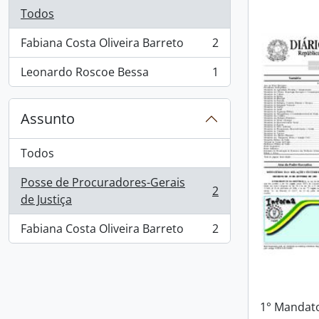
Todos
Fabiana Costa Oliveira Barreto
2
, 2 resultados
Leonardo Roscoe Bessa
1
, 1 resultados
Assunto
Todos
Posse de Procuradores-Gerais
2
, 2 resultados
de Justiça
Fabiana Costa Oliveira Barreto
2
, 2 resultados
1° Mandat