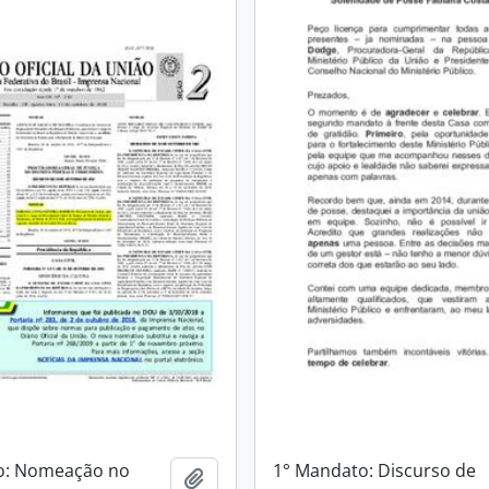
o: Nomeação no
1° Mandato: Discurso de
Adicionar a área de transferência