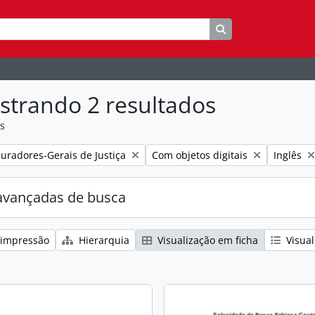
Busque na página 
strando 2 resultados
as
:
Remover filtro:
Remover f
uradores-Gerais de Justiça
Com objetos digitais
Inglês
avançadas de busca
 impressão
Hierarquia
Visualização em ficha
Visual