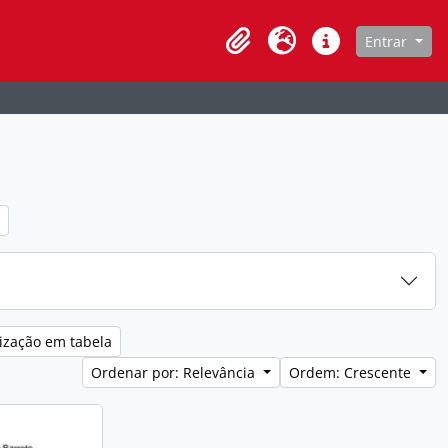
de navegação
Entrar
Clipboard
Idioma
Atalhos
iltro:
ização em tabela
Ordenar por: Relevância
Ordem: Crescente