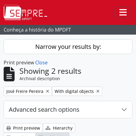
Skip to main content
Togg
Conheça a história do MPDFT
Narrow your results by:
Print preview
Close
Showing 2 results
Archival description
Remove filter:
Remove filter:
José Freire Pereira
With digital objects
Advanced search options
Print preview
Hierarchy