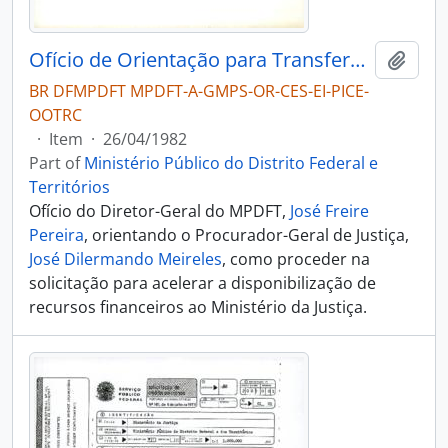
Ofício de Orientação para Transferência de Recursos para a Construção
Add t
BR DFMPDFT MPDFT-A-GMPS-OR-CES-EI-PICE-
OOTRC
·
Item
·
26/04/1982
Part of
Ministério Público do Distrito Federal e
Territórios
Ofício do Diretor-Geral do MPDFT,
José Freire
Pereira
, orientando o Procurador-Geral de Justiça,
José Dilermando Meireles
, como proceder na
solicitação para acelerar a disponibilização de
recursos financeiros ao Ministério da Justiça.