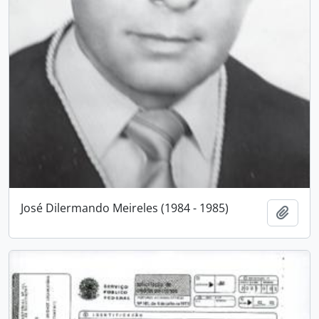
José Dilermando Meireles (1984 - 1985)
Add t