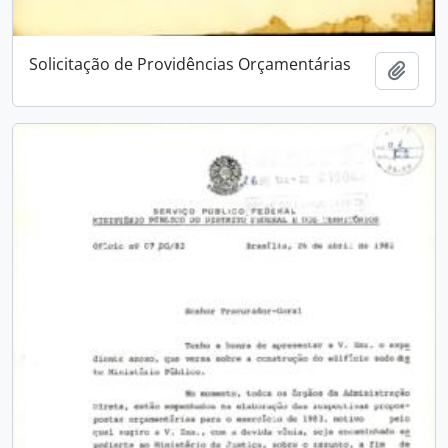
Solicitação de Providências Orçamentárias
Add t