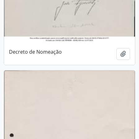
Decreto de Nomeação
Add t