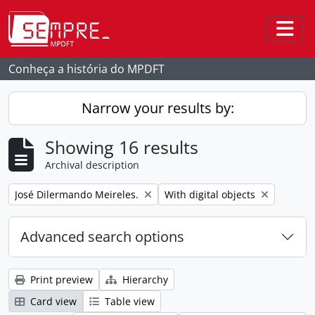
Skip to main content
Togg
Conheça a história do MPDFT
Narrow your results by:
Showing 16 results
Archival description
Remove filter:
Remove filter:
José Dilermando Meireles.
With digital objects
Advanced search options
Print preview
Hierarchy
Card view
Table view