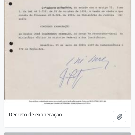
Decreto de exoneração
Add t