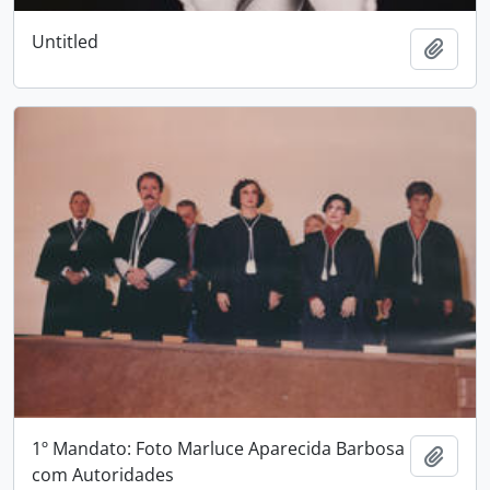
Untitled
Add t
1º Mandato: Foto Marluce Aparecida Barbosa
Add t
com Autoridades