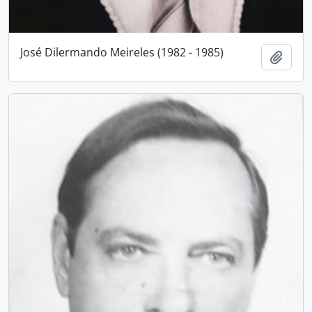
José Dilermando Meireles (1982 - 1985)
Add t