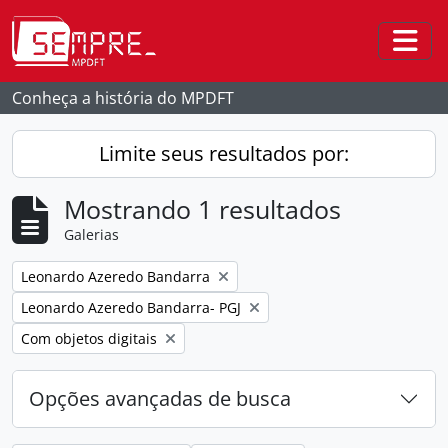
Skip to main content
Togg
Conheça a história do MPDFT
Limite seus resultados por:
Mostrando 1 resultados
Galerias
Remover filtro:
Leonardo Azeredo Bandarra
Remover filtro:
Leonardo Azeredo Bandarra- PGJ
Remover filtro:
Com objetos digitais
Opções avançadas de busca