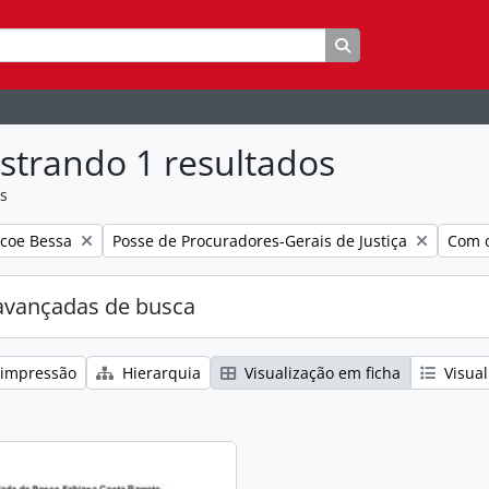
Busque na página 
strando 1 resultados
as
:
Remover filtro:
Remov
coe Bessa
Posse de Procuradores-Gerais de Justiça
Com o
avançadas de busca
 impressão
Hierarquia
Visualização em ficha
Visual