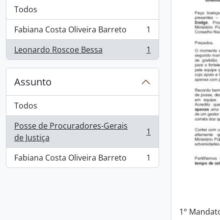
Todos
Fabiana Costa Oliveira Barreto
1
, 1 resultados
Leonardo Roscoe Bessa
1
, 1 resultados
Assunto
Todos
Posse de Procuradores-Gerais
1
, 1 resultados
de Justiça
Fabiana Costa Oliveira Barreto
1
, 1 resultados
1° Mandato