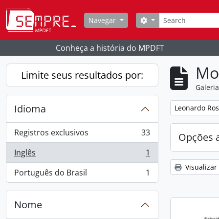
Skip to main content
Buscar
Opções de busca
Navegar
Conheça a história do MPDFT
Mo
Limite seus resultados por:
Galeri
Idioma
Remover filtro
Leonardo Ros
Registros exclusivos
33
Opções 
, 33 resultados
Inglês
1
, 1 resultados
Visualizar
Português do Brasil
1
, 1 resultados
Nome