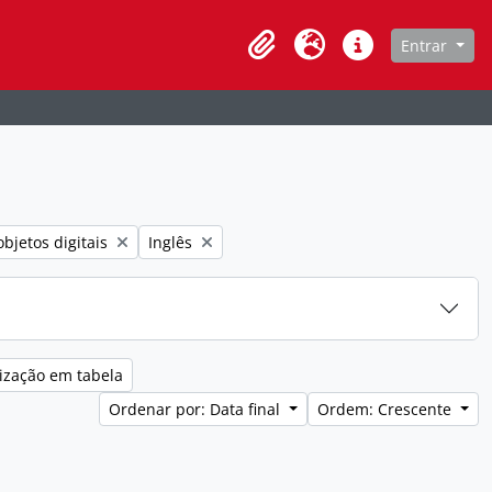
de navegação
Entrar
Clipboard
Idioma
Atalhos
er filtro:
Remover filtro:
bjetos digitais
Inglês
ização em tabela
Ordenar por: Data final
Ordem: Crescente