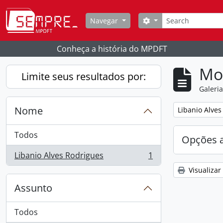
Skip to main content
Buscar
Opções de busca
Navegar
Conheça a história do MPDFT
Mo
Limite seus resultados por:
Galeri
Nome
Remover filtro
Libanio Alves
Todos
Opções 
Libanio Alves Rodrigues
1
, 1 resultados
Visualizar
Assunto
Todos