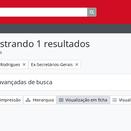
Busque na página 
strando 1 resultados
as
:
Remover filtro:
 Rodrigues
Ex-Secretários-Gerais
avançadas de busca
 impressão
Hierarquia
Visualização em ficha
Visual