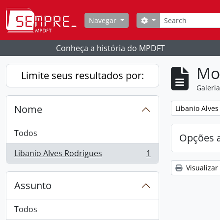
Skip to main content
Buscar
Opções de busca
Navegar
Conheça a história do MPDFT
Mo
Limite seus resultados por:
Galeri
Nome
Remover filtro
Libanio Alves
Todos
Opções 
Libanio Alves Rodrigues
1
, 1 resultados
Visualizar
Assunto
Todos