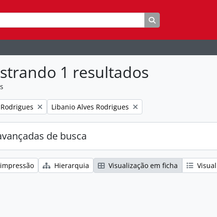
Busque na página 
strando 1 resultados
as
:
Remover filtro:
 Rodrigues
Libanio Alves Rodrigues
avançadas de busca
 impressão
Hierarquia
Visualização em ficha
Visual