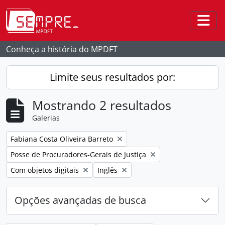
Skip to main content
Togg
Conheça a história do MPDFT
Limite seus resultados por:
Mostrando 2 resultados
Galerias
Remover filtro:
Fabiana Costa Oliveira Barreto
Remover filtro:
Posse de Procuradores-Gerais de Justiça
Remover filtro:
Remover filtro:
Com objetos digitais
Inglês
Opções avançadas de busca