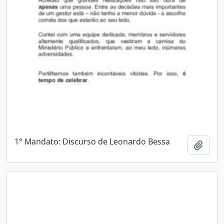
1° Mandato: Discurso de Leonardo Bessa
Adici