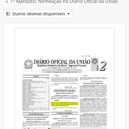
1° Mandato: Nomeação no Diário Oficial da União
[Item] 1° Mandato: Foto Fabiana Costa com Autoridades
[Item] 1° Mandato: Foto Fabiana Costa com Autoridades
Outros idiomas disponíveis
[Item] 1° Mandato: Foto Fabiana Costa com José Eduardo Sabo
[Item] 1° Mandato: Foto Fabiana Costa com Leonardo Bessa
[Item] 1° Mandato: Foto Fabiana Costa com Eunice Carvalhido
[Item] 1º Mandato: Vídeo de Cerimônia de Posse - Fabiana Costa
[Dossiê] Leonardo Roscoe Bessa (2016-2018)
[Dossiê] Leonardo Roscoe Bessa (2014 - 2016)
[Dossiê] Eunice Pereira Amorim Carvalhido (2012-2014)
[Dossiê] Eunice Pereira Amorim Carvalhido (2010-2012)
[Dossiê] Leonardo Azeredo Bandarra (2008-2010)
[Dossiê] Leonardo Azeredo Bandarra (2006-2008)
[Dossiê] Rogerio Schietti Machado Cruz (2004-2006)
[Dossiê] José Eduardo Sabo Paes (2002-2004)
[Dossiê] Eduardo José Oliveira de Albuquerque (2000-2002)
[Dossiê] Humberto Adjuto Ulhôa (1998-2000)
[Dossiê] Humberto Adjuto Ulhôa (1996-1998)
[Dossiê] Marluce Aparecida Barbosa Lima (1994-1996)
[Dossiê] Marluce Aparecida Barbosa Lima (1992-1994)