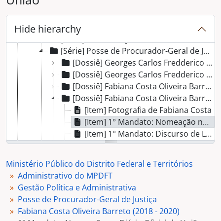
[Subseção] Gestão de Documentos e Informações
[Subseção] Gestão de Materiais, Patrimônio e Serviços
[Subseção] Gestão Política e Administrativa
Hide hierarchy
[Série] Comunicação Institucional
[Série] Posse de Procurador-Geral de Justiça
[Dossiê] Georges Carlos Fredderico Moreira Seigneur (2024- 2026)
[Dossiê] Georges Carlos Fredderico Moreira Seigneur (2022 - 2024)
[Dossiê] Fabiana Costa Oliveira Barreto (2020 - 2022)
[Dossiê] Fabiana Costa Oliveira Barreto (2018 - 2020)
[Item] Fotografia de Fabiana Costa
[Item] 1° Mandato: Nomeação no Diário Oficial da União
[Item] 1° Mandato: Discurso de Leonardo Bessa
[Item] 1° Mandato: Foto Auditório em Cerimônia de Posse
[Item] 1° Mandato: Foto Dispositivo de Honra
Ministério Público do Distrito Federal e Territórios
[Item] 1° Mandato: Foto Mesa de Honra
Administrativo do MPDFT
[Item] 1° Mandato: Foto Assinatura do Termo de Posse
Gestão Política e Administrativa
[Item] 1º Mandato: Termo de Posse
Posse de Procurador-Geral de Justiça
[Item] 1º Mandato: Foto Fabiana Costa em Discurso de Posse
Fabiana Costa Oliveira Barreto (2018 - 2020)
[Item] 1° Mandato: Discurso de Posse