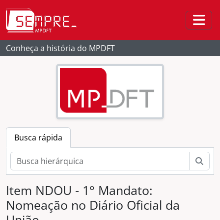
Skip to main content
Togg
Conheça a história do MPDFT
Busca rápida
Busc
Item NDOU - 1° Mandato:
[Fundo] Ministério Público do Distrito Federal e Territórios
Nomeação no Diário Oficial da
[Seção] Administrativo do MPDFT
União