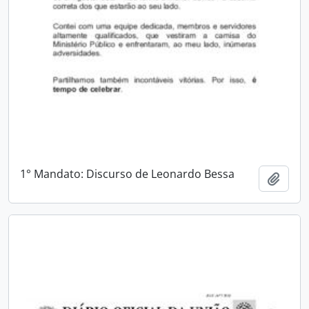
1° Mandato: Discurso de Leonardo Bessa
Adici