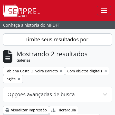
Skip to main content
Togg
Conheça a história do MPDFT
Limite seus resultados por:
Mostrando 2 resultados
Galerias
Remover filtro:
Remover filtro:
Fabiana Costa Oliveira Barreto
Com objetos digitais
Remover filtro:
Inglês
Opções avançadas de busca
Visualizar impressão
Hierarquia