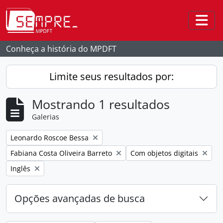
Skip to main content
Togg
Conheça a história do MPDFT
Limite seus resultados por:
Mostrando 1 resultados
Galerias
Remover filtro:
Leonardo Roscoe Bessa
Remover filtro:
Remover filtro:
Fabiana Costa Oliveira Barreto
Com objetos digitais
Remover filtro:
Inglês
Opções avançadas de busca