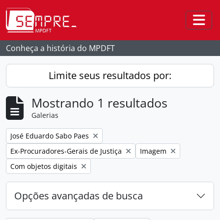
Skip to main content
Togg
Conheça a história do MPDFT
Limite seus resultados por:
Mostrando 1 resultados
Galerias
Remover filtro:
José Eduardo Sabo Paes
Remover filtro:
Remover filtro:
Ex-Procuradores-Gerais de Justiça
Imagem
Remover filtro:
Com objetos digitais
Opções avançadas de busca