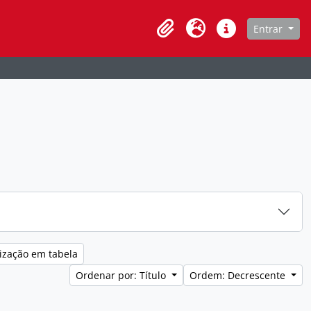
de navegação
Entrar
Clipboard
Idioma
Atalhos
ização em tabela
Ordenar por: Título
Ordem: Decrescente