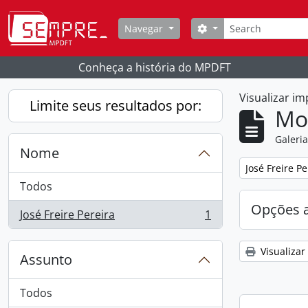
Skip to main content
Buscar
Opções de busca
Navegar
Conheça a história do MPDFT
Visualizar i
Limite seus resultados por:
Mo
Galeri
Nome
Remover filtro
José Freire Pe
Todos
Opções 
José Freire Pereira
1
, 1 resultados
Visualizar
Assunto
Todos