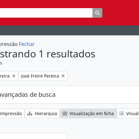
Busque na página 
mpressão
Fechar
strando 1 resultados
as
:
Remover filtro:
reira
José Freire Pereira
avançadas de busca
 impressão
Hierarquia
Visualização em ficha
Visual