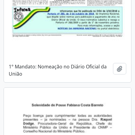
1° Mandato: Nomeação no Diário Oficial da
Adici
União