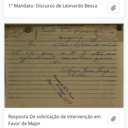
1° Mandato: Discurso de Leonardo Bessa
Adici
Resposta De solicitação de Intervenção em
Adici
Favor de Major