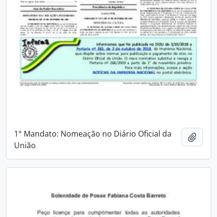
1° Mandato: Nomeação no Diário Oficial da
Adici
União