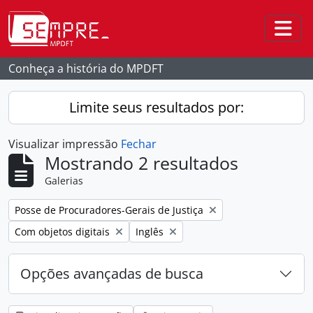
Skip to main content
Togg
Conheça a história do MPDFT
Limite seus resultados por:
Visualizar impressão
Fechar
Mostrando 2 resultados
Galerias
Remover filtro:
Posse de Procuradores-Gerais de Justiça
Remover filtro:
Remover filtro:
Com objetos digitais
Inglês
Opções avançadas de busca