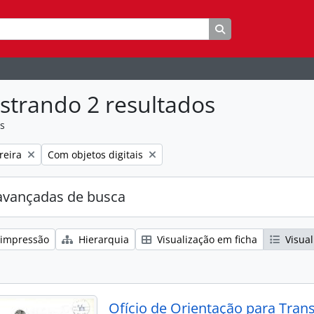
Busque na página 
strando 2 resultados
as
:
Remover filtro:
reira
Com objetos digitais
avançadas de busca
 impressão
Hierarquia
Visualização em ficha
Visual
Ofício de Orientação para Tran