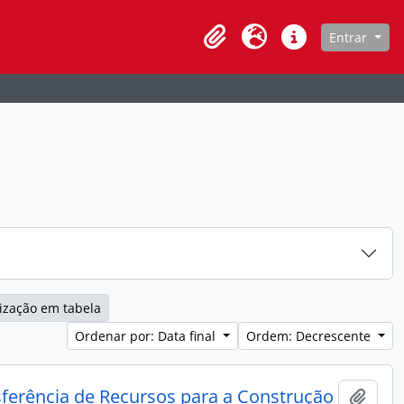
de navegação
Entrar
Clipboard
Idioma
Atalhos
ização em tabela
Ordenar por: Data final
Ordem: Decrescente
sferência de Recursos para a Construção
Adici