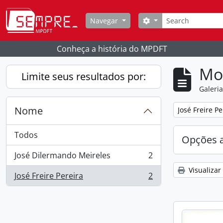
Skip to main content
Buscar
Opções de busca
Navegar
Conheça a história do MPDFT
Mo
Limite seus resultados por:
Galeri
Nome
Remover filtro
José Freire Pe
Todos
Opções 
José Dilermando Meireles
2
, 2 resultados
Visualizar
José Freire Pereira
2
, 2 resultados