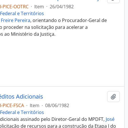
I-PICE-OOTRC
·
Item
·
26/04/1982
 Federal e Territórios
 Freire Pereira
, orientando o Procurador-Geral de
o proceder na solicitação para acelerar a
s ao Ministério da Justiça.
éditos Adicionais
Adici
-PICE-FSCA
·
Item
·
08/06/1982
 Federal e Territórios
adicionais assinado pelo Diretor-Geral do MPDFT,
José
olicitação de recursos para a construção da Etapa I do