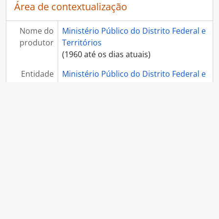
Área de contextualização
Nome do
Ministério Público do Distrito Federal e
produtor
Territórios
(1960 até os dias atuais)
Entidade
Ministério Público do Distrito Federal e
custodiado
Territórios
ra
Área de conteúdo e estrutura
Âmbito e
Incluem-se documentos referentes à
conteúdo
construção de fato da Etapa I do
Edifício-Sede do MPDFT.
Área de controle da descrição
Datas de
Criação : 11/07/2022.