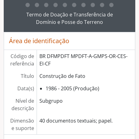
[Dossiê] Construção do Edifício das Promotorias de Justiça de Brasília II
[Subseção] Gestão Política e Administrativa
Ao clicar no link deste título da descrição a página 
Termo de Doação e Transferência de
[Seção] Finalístico do MPDFT
Domínio e Posse do Terreno
Área de identificação
Código de
BR DFMPDFT MPDFT-A-GMPS-OR-CES-
referência
EI-CF
Título
Construção de Fato
Data(s)
1986 - 2005 (Produção)
Nível de
Subgrupo
descrição
Dimensão
40 documentos textuais; papel.
e suporte