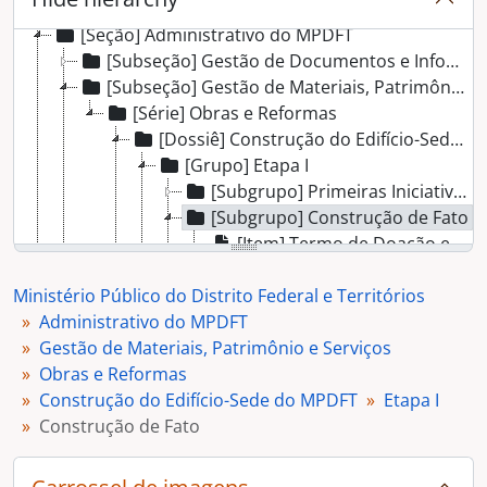
[Fundo] Ministério Público do Distrito Federal e Territórios
[Seção] Administrativo do MPDFT
[Subseção] Gestão de Documentos e Informações
[Subseção] Gestão de Materiais, Patrimônio e Serviços
[Série] Obras e Reformas
[Dossiê] Construção do Edifício-Sede do MPDFT
[Grupo] Etapa I
[Subgrupo] Primeiras Iniciativas para a Construção
[Subgrupo] Construção de Fato
[Item] Termo de Doação e Transferência de Domínio e Posse do Terreno
[Item] Termo de entrega do Terreno
Ministério Público do Distrito Federal e Territórios
[Item] Termo de Convênio do Projeto Arquitetônico
Administrativo do MPDFT
[Item] Ofício de Solicitação ao MPF de Recursos para a Construção
Gestão de Materiais, Patrimônio e Serviços
[Item] Informação Sugerindo Aproveitamento de Arquiteta
Obras e Reformas
[Item] Ofício de Solicitação de Assessoria de Arquiteta
Construção do Edifício-Sede do MPDFT
[Item] Ofício de Deferimento de Assessoria de Arquiteta
Etapa I
Construção de Fato
[Item] Memorando Solicitando Manifestação sobre Providências para a Construção
[Item] Convite de Licitação para o Projeto Básico
[Item] Ofício de Aviso de Adiamento de Carta-Convite de Licitação