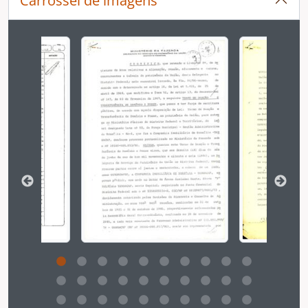
Carrossel de imagens
[Item] Portaria da Comissão Especial de Licitação
[Item] Primeiro Edital de Licitação para a Construção
Ao alterar o slide atual deste carrossel, o título 
[Item] Ofícío Solicitando Adequação do Projeto Básico
[Item] Portaria de Revogação da Concorrência Pública
[Item] Memorando de Solicitação de Contratação para a Adequação do Projeto Básico
[Item] Portaria da Segunda Comissão Especial de Licitação
[Item] Segundo Edital de Licitação para Construção
[Parte] Contratos e Termos Aditivos - Etapa I
[Item] Publicação do Decreto de Aprovação do Projeto Arquitetônico no DODF
[Item] Publicação da Alteração das Normas de Edificação no DODF
[Item] Convite de Licitação para a Construção da Subestação
[Item] Termo de Recebimento Provisório
[Item] Carta de Habite-se
[Item] Termo de Recebimento Definitivo
[Item] Averbação da Construção
[Subgrupo] Fotografias - Etapa I
[Grupo] Etapa II
[Dossiê] Construção da Promotoria de Justiça Taguatinga