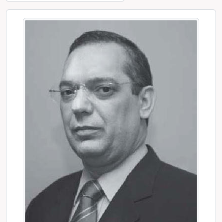
[Dossiê] Humberto Adjuto Ulhôa (1996-1998)
[Dossiê] Marluce Aparecida Barbosa Lima (1994-1996)
[Dossiê] Marluce Aparecida Barbosa Lima (1992-1994)
[Dossiê] Geraldo Nunes (1987-1992)
[Dossiê] João Carneiro de Ulhôa (1985-1987)
[Dossiê] José Dilermando Meireles (1982-1985)
[Dossiê] Dimas Ribeiro da Fonseca (1980-1982)
[Dossiê] Hélio Pinheiro da Silva (1975-1979)
[Dossiê] José Júlio Guimarães Lima (1964-1975)
[Dossiê] Áttila Sayol de Sá Peixoto (1963-1964)
[Dossiê] Leopoldo César de Miranda Lima Filho (1961-1963)
[Dossiê] Walter Ceneviva (1961)
[Dossiê] Dario Délio Cardoso (1960-1961)
[Série] Relatório de Gestão
[Série] Planejamento Estratégico
[Seção] Finalístico do MPDFT