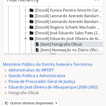
[Dossiê] Eunice Pereira Amorim Carvalhido (2012-2014)
[Dossiê] Eunice Pereira Amorim Carvalhido (2010-2012)
[Dossiê] Leonardo Azeredo Bandarra (2008-2010)
[Dossiê] Leonardo Azeredo Bandarra (2006-2008)
[Dossiê] Rogerio Schietti Machado Cruz (2004-2006)
[Dossiê] José Eduardo Sabo Paes (2002-2004)
[Dossiê] Eduardo José Oliveira de Albuquerque (2000-2002)
[Item] Fotografia Oficial
[Item] Nomeação no Diário Oficial da União
[Item] Foto Mesa de Honra
[Item] Foto Auditório
Ministério Público do Distrito Federal e Territórios
[Item] Foto Auditório
Administrativo do MPDFT
[Item] Foto Assinatura do Temo de Posse
Gestão Política e Administrativa
[Item] Termo de Posse
Posse de Procurador-Geral de Justiça
[Item] Foto Discurso de Posse
Eduardo José Oliveira de Albuquerque (2000-2002)
[Item] Foto Eduardo José Albuquerque com Autoridades
Fotografia Oficial
[Item] Foto Eduardo José Albuquerque com Autoridades
[Dossiê] Humberto Adjuto Ulhôa (1998-2000)
Outros idiomas disponíveis