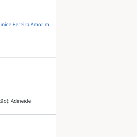
unice Pereira Amorim
ção); Adineide