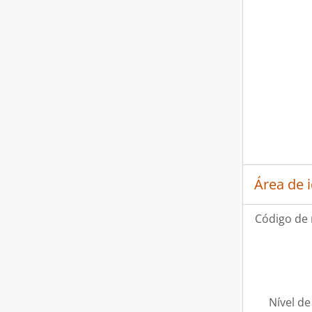
Área de 
Código de 
[Se
Nível de