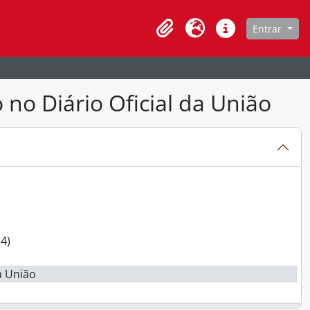
de navegação
Entrar
Clipboard
Idioma
Atalhos
no Diário Oficial da União
 (2024- 2026)
 (2022 - 2024)
4)
a União
 Posse