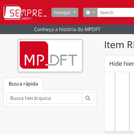
Skip to main content
Buscar
[Fundo
Opções de busca
Navegar
[S
Conheça a história do MPDFT
Item R
Hide hie
Busca rápida
Buscar