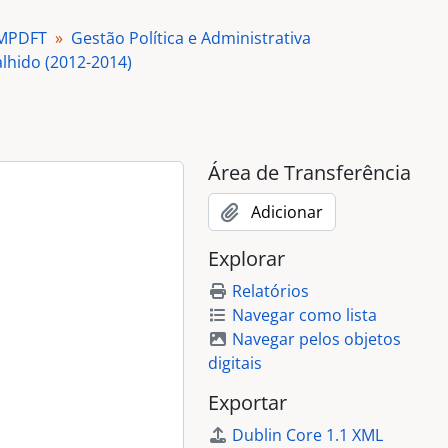
se
 MPDFT
Gestão Política e Administrativa
nando Termo de Posse
lhido (2012-2014)
rcos Dezan
Autoridades
Área de Transferência
Autoridades
Henrique Nelson Calandra
Adicionar
Autoridades
Explorar
Autoridades
arvalhido
Relatórios
2)
Navegar como lista
Navegar pelos objetos
digitais
Exportar
-2002)
Dublin Core 1.1 XML