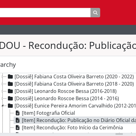
] Ministério Público do Distrito Federal e Territórios
Busque na página 
eção] Administrativo do MPDFT
[Subseção] Gestão de Documentos e Informações
[Subseção] Gestão de Materiais, Patrimônio e Serviços
[Subseção] Gestão Política e Administrativa
DOU - Recondução: Publicação 
[Série] Comunicação Institucional
[Série] Posse de Procurador-Geral de Justiça
[Dossiê] Georges Carlos Fredderico Moreira Seigneur
rarchy
[Dossiê] Georges Carlos Fredderico Moreira Seigneur
[Dossiê] Fabiana Costa Oliveira Barreto (2020 - 2022)
[Dossiê] Fabiana Costa Oliveira Barreto (2018 - 2020)
[Dossiê] Leonardo Roscoe Bessa (2016-2018)
[Dossiê] Leonardo Roscoe Bessa (2014 - 2016)
[Dossiê] Eunice Pereira Amorim Carvalhido (2012-201
[Item] Fotografia Oficial
[Item] Recondução: Publicação no Diário Oficial d
[Item] Recondução: Foto Início da Cerimônia
[Item] Recondução: Foto Eunice Compromisso de