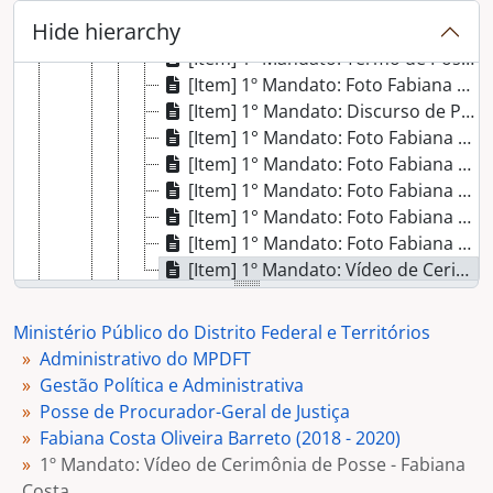
[Item] 1° Mandato: Foto Mesa de Honra
Hide hierarchy
[Item] 1° Mandato: Foto Assinatura do Termo de Posse
[Item] 1º Mandato: Termo de Posse
[Item] 1º Mandato: Foto Fabiana Costa em Discurso de Posse
[Item] 1° Mandato: Discurso de Posse
[Item] 1° Mandato: Foto Fabiana Costa com Autoridades
[Item] 1° Mandato: Foto Fabiana Costa com Autoridades
[Item] 1° Mandato: Foto Fabiana Costa com José Eduardo Sabo
[Item] 1° Mandato: Foto Fabiana Costa com Leonardo Bessa
[Item] 1° Mandato: Foto Fabiana Costa com Eunice Carvalhido
[Item] 1º Mandato: Vídeo de Cerimônia de Posse - Fabiana Costa
[Dossiê] Leonardo Roscoe Bessa (2016-2018)
[Dossiê] Leonardo Roscoe Bessa (2014 - 2016)
Ministério Público do Distrito Federal e Territórios
[Dossiê] Eunice Pereira Amorim Carvalhido (2012-2014)
Administrativo do MPDFT
[Dossiê] Eunice Pereira Amorim Carvalhido (2010-2012)
Gestão Política e Administrativa
[Dossiê] Leonardo Azeredo Bandarra (2008-2010)
Posse de Procurador-Geral de Justiça
[Dossiê] Leonardo Azeredo Bandarra (2006-2008)
Fabiana Costa Oliveira Barreto (2018 - 2020)
[Dossiê] Rogerio Schietti Machado Cruz (2004-2006)
1º Mandato: Vídeo de Cerimônia de Posse - Fabiana
[Dossiê] José Eduardo Sabo Paes (2002-2004)
Costa