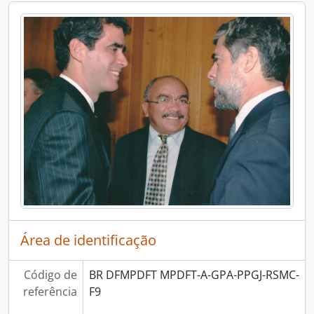
[Dossiê] João Carneiro de Ulhôa (1985-1987)
[Dossiê] José Dilermando Meireles (1982-1985)
[Dossiê] Dimas Ribeiro da Fonseca (1980-1982)
[Dossiê] Hélio Pinheiro da Silva (1975-1979)
[Dossiê] José Júlio Guimarães Lima (1964-1975)
[Dossiê] Áttila Sayol de Sá Peixoto (1963-1964)
[Dossiê] Leopoldo César de Miranda Lima Filho (1961-1963)
[Dossiê] Walter Ceneviva (1961)
[Dossiê] Dario Délio Cardoso (1960-1961)
[Série] Relatório de Gestão
[Série] Planejamento Estratégico
[Seção] Finalístico do MPDFT
Área de identificação
Código de
BR DFMPDFT MPDFT-A-GPA-PPGJ-RSMC-
referência
F9