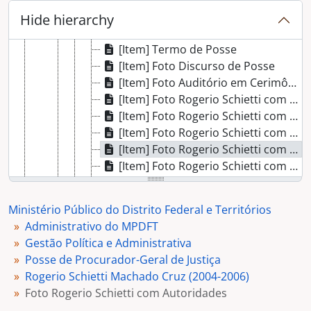
[Item] Foto Discurso do PGR
Hide hierarchy
[Item] Foto Assinatura do Termo de Posse
[Item] Termo de Posse
[Item] Foto Discurso de Posse
[Item] Foto Auditório em Cerimônia de Posse
[Item] Foto Rogerio Schietti com Autoridades
[Item] Foto Rogerio Schietti com José Alencar
[Item] Foto Rogerio Schietti com Autoridades
[Item] Foto Rogerio Schietti com Autoridades
[Item] Foto Rogerio Schietti com Chico Leite
[Item] Vídeo Cerimônia de Posse - Rogerio Schietti
[Dossiê] José Eduardo Sabo Paes (2002-2004)
Ministério Público do Distrito Federal e Territórios
[Dossiê] Eduardo José Oliveira de Albuquerque (2000-2002)
Administrativo do MPDFT
[Dossiê] Humberto Adjuto Ulhôa (1998-2000)
Gestão Política e Administrativa
[Dossiê] Humberto Adjuto Ulhôa (1996-1998)
Posse de Procurador-Geral de Justiça
[Dossiê] Marluce Aparecida Barbosa Lima (1994-1996)
Rogerio Schietti Machado Cruz (2004-2006)
[Dossiê] Marluce Aparecida Barbosa Lima (1992-1994)
Foto Rogerio Schietti com Autoridades
[Dossiê] Geraldo Nunes (1987-1992)