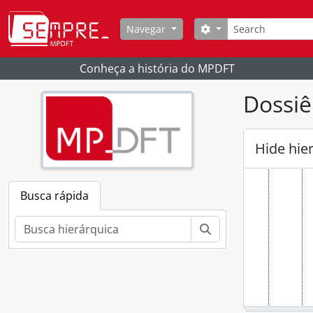
[S
Skip to main content
Buscar
Opções de busca
Navegar
Conheça a história do MPDFT
Dossiê
Hide hie
Busca rápida
Buscar