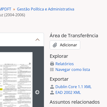
 MPDFT
Gestão Política e Administrativa
uz (2004-2006)
Área de Transferência
Adicionar
ibido no carrossel seguinte será alterado. Clicando em qualq
Explorar
Relatórios
i
Navegar como lista
Exportar
-2002)
Dublin Core 1.1 XML
EAD 2002 XML
)
Assuntos relacionados
)