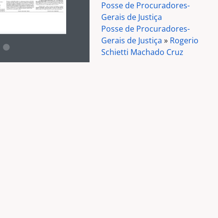
Posse de Procuradores-
Gerais de Justiça
Posse de Procuradores-
Gerais de Justiça
»
Rogerio
Schietti Machado Cruz
 da descrição deste objeto digital será aberta. O texto deste
Pessoas e organizações
relacionadas
-1963)
Rogerio Schietti Machado
Cruz
(Assunto)
 papel, fita VHS e