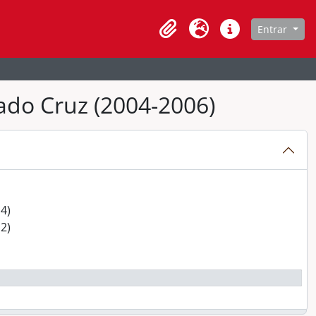
de navegação
Entrar
Clipboard
Idioma
Atalhos
ado Cruz (2004-2006)
 (2024- 2026)
 (2022 - 2024)
4)
2)