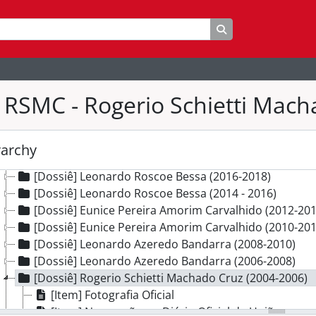
eção] Administrativo do MPDFT
[Subseção] Gestão de Documentos e Informações
Busque na página 
[Subseção] Gestão de Materiais, Patrimônio e Serviços
[Subseção] Gestão Política e Administrativa
[Série] Comunicação Institucional
[Série] Posse de Procurador-Geral de Justiça
 RSMC - Rogerio Schietti Mach
[Dossiê] Georges Carlos Fredderico Moreira Seigneur
[Dossiê] Georges Carlos Fredderico Moreira Seigneur
[Dossiê] Fabiana Costa Oliveira Barreto (2020 - 2022)
rarchy
[Dossiê] Fabiana Costa Oliveira Barreto (2018 - 2020)
[Dossiê] Leonardo Roscoe Bessa (2016-2018)
[Dossiê] Leonardo Roscoe Bessa (2014 - 2016)
[Dossiê] Eunice Pereira Amorim Carvalhido (2012-201
[Dossiê] Eunice Pereira Amorim Carvalhido (2010-201
[Dossiê] Leonardo Azeredo Bandarra (2008-2010)
[Dossiê] Leonardo Azeredo Bandarra (2006-2008)
[Dossiê] Rogerio Schietti Machado Cruz (2004-2006)
[Item] Fotografia Oficial
[Item] Nomeação no Diário Oficial da União