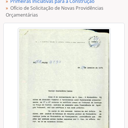
Primeiras Iniciativas para a Construção
[Subgrupo] Construção de Fato
Ofício de Solicitação de Novas Providências
[Subgrupo] Fotografias - Etapa I
Orçamentárias
[Grupo] Etapa II
[Dossiê] Construção da Promotoria de Justiça Taguatinga
[Dossiê] Construção do Edifício das Promotorias de Justiça de Brasília II
[Subseção] Gestão Política e Administrativa
[Seção] Finalístico do MPDFT