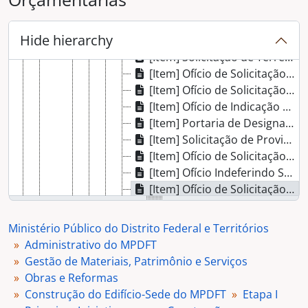
[Dossiê] Construção do Edifício-Sede do MPDFT
[Grupo] Etapa I
Hide hierarchy
[Subgrupo] Primeiras Iniciativas para a Construção
[Item] Solicitação de Terreno do Ministro da Justiça
[Item] Ofício de Solicitação de Área para a Construção
[Item] Ofício de Solicitação de Designação de Membro para a Comissão de Construção
[Item] Ofício de Indicação de Integrantes para a Comissão de Construção
[Item] Portaria de Designação da Comissão da Construção
[Item] Solicitação de Providências Orçamentárias
[Item] Ofício de Solicitação de Programação de Recursos para a Construção
[Item] Ofício Indeferindo Solicitação Recurso Financeiro para a Construção
[Item] Ofício de Solicitação de Novas Providências Orçamentárias
[Item] Ofício de Solicitação de Recursos Financeiros para a Construção
[Item] Ofício de Solicitação de Inclusão no Orçamento de Recursos para Construção
Ministério Público do Distrito Federal e Territórios
[Item] Ofício de Resposta à Solicitação de Recursos para a Construção
Administrativo do MPDFT
[Item] Ofício de Orientação para Transferência de Recursos para a Construção
Gestão de Materiais, Patrimônio e Serviços
[Item] Ofício de Solicitação de Verba para as Despesas Iniciais da Construção
Obras e Reformas
[Item] Formulário de solicitação de Créditos Adicionais
Construção do Edifício-Sede do MPDFT
Etapa I
[Item] Ofício Informando a Impossibilidade de Verba para a Construção