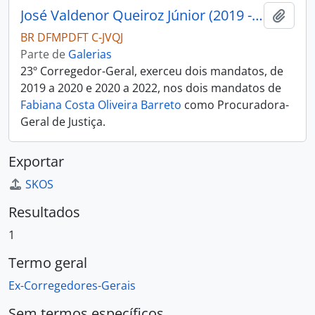
José Valdenor Queiroz Júnior (2019 - 2022)
Adici
BR DFMPDFT C-JVQJ
Parte de
Galerias
23º Corregedor-Geral, exerceu dois mandatos, de
2019 a 2020 e 2020 a 2022, nos dois mandatos de
Fabiana Costa Oliveira Barreto
como Procuradora-
Geral de Justiça.
Exportar
SKOS
Resultados
1
Termo geral
Ex-Corregedores-Gerais
Sem termos específicos