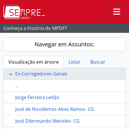
Skip to main content
Togg
Conheça a história do MPDFT
Navegar em Assuntos:
Visualização em árvore
Listar
Buscar
Ex-Corregedores-Gerais
...
Jorge Ferreira Leitão
José de Nicodemos Alves Ramos- CG
José Dilermando Meireles- CG