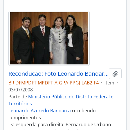
Recondução: Foto Leonardo Bandarra com Autoridades
Adici
BR DFMPDFT MPDFT-A-GPA-PPGJ-LAB2-F4
·
Item
·
03/07/2008
Parte de
Ministério Público do Distrito Federal e
Territórios
Leonardo Azeredo Bandarra
recebendo
cumprimentos.
Da esquerda para direita: Bernardo de Urbano