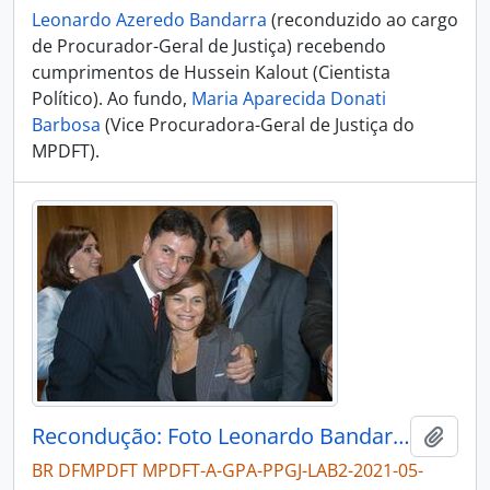
Leonardo Azeredo Bandarra
(reconduzido ao cargo
de Procurador-Geral de Justiça) recebendo
cumprimentos de Hussein Kalout (Cientista
Político). Ao fundo,
Maria Aparecida Donati
Barbosa
(Vice Procuradora-Geral de Justiça do
MPDFT).
Recondução: Foto Leonardo Bandarra com Maria Fátima R. T. Cordeiro
Adici
BR DFMPDFT MPDFT-A-GPA-PPGJ-LAB2-2021-05-