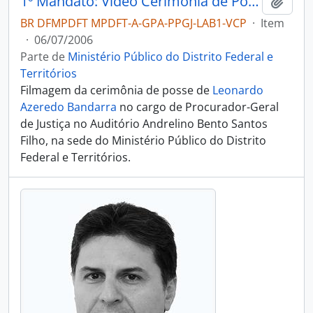
1º Mandato: Vídeo Cerimônia de Posse - Leonardo Bandarra
Adici
BR DFMPDFT MPDFT-A-GPA-PPGJ-LAB1-VCP
·
Item
·
06/07/2006
Parte de
Ministério Público do Distrito Federal e
Territórios
Filmagem da cerimônia de posse de
Leonardo
Azeredo Bandarra
no cargo de Procurador-Geral
de Justiça no Auditório Andrelino Bento Santos
Filho, na sede do Ministério Público do Distrito
Federal e Territórios.