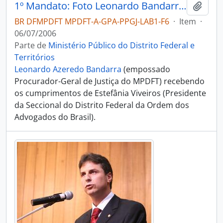
1º Mandato: Foto Leonardo Bandarra com Estefânia Viveiros
Adici
BR DFMPDFT MPDFT-A-GPA-PPGJ-LAB1-F6
·
Item
·
06/07/2006
Parte de
Ministério Público do Distrito Federal e
Territórios
Leonardo Azeredo Bandarra
(empossado
Procurador-Geral de Justiça do MPDFT) recebendo
os cumprimentos de Estefânia Viveiros (Presidente
da Seccional do Distrito Federal da Ordem dos
Advogados do Brasil).