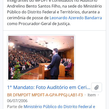
Integrantes do MPDFT e convidados no Auditório
Andrelino Bento Santos Filho, na sede do Ministério
Público do Distrito Federal e Territórios, durante a
cerimônia de posse de
Leonardo Azeredo Bandarra
como Procurador-Geral de Justiça.
1° Mandato: Foto Auditório em Cerimônia de Posse
Adici
BR DFMPDFT MPDFT-A-GPA-PPGJ-LAB1-F3
·
Item
·
06/07/2006
Parte de
Ministério Público do Distrito Federal e