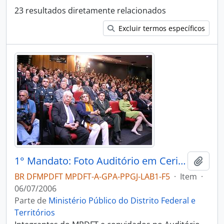
23 resultados diretamente relacionados
Excluir termos específicos
1° Mandato: Foto Auditório em Cerimônia de Posse
Adici
BR DFMPDFT MPDFT-A-GPA-PPGJ-LAB1-F5
·
Item
·
06/07/2006
Parte de
Ministério Público do Distrito Federal e
Territórios