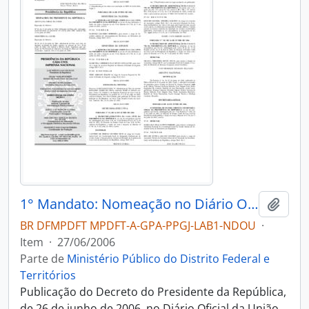
1° Mandato: Nomeação no Diário Oficial da União
Adici
BR DFMPDFT MPDFT-A-GPA-PPGJ-LAB1-NDOU
·
Item
·
27/06/2006
Parte de
Ministério Público do Distrito Federal e
Territórios
Publicação do Decreto do Presidente da República,
de 26 de junho de 2006, no Diário Oficial da União,