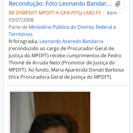
Recondução: Foto Leonardo Bandarra com Pedro Thomé de A. Neto
Adici
BR DFMPDFT MPDFT-A-GPA-PPGJ-LAB2-F5
·
Item
·
03/07/2008
Parte de
Ministério Público do Distrito Federal e
Territórios
N forogradia,
Leonardo Azeredo Bandarra
(reconduzido ao cargo de Procurador-Geral de
Justiça do MPDFT) recebe cumprimentos de Pedro
Thomé de Arruda Neto (Promotor de Justiça do
MPDFT). Ao fundo, Maria Aparecida Donati Barbosa
(Vice Procuradora-Geral de Justiça do MPDFT).