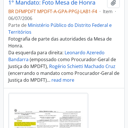
1° Mandato: Foto Mesa de Honra
Adici
BR DFMPDFT MPDFT-A-GPA-PPGJ-LAB1-F4
·
Item
·
06/07/2006
Parte de
Ministério Público do Distrito Federal e
Territórios
Fotografia de parte das autoridades da Mesa de
Honra.
Da esquerda para direita:
Leonardo Azeredo
Bandarra
(empossado como Procurador-Geral de
Justiça do MPDFT),
Rogério Schietti Machado Cruz
(encerrando o mandato como Procurador-Geral de
Justiça do MPDFT)
…
read more