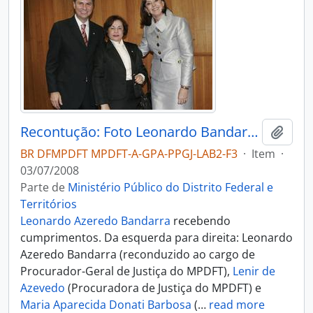
Recontução: Foto Leonardo Bandarra com Autoridades
Adici
BR DFMPDFT MPDFT-A-GPA-PPGJ-LAB2-F3
·
Item
·
03/07/2008
Parte de
Ministério Público do Distrito Federal e
Territórios
Leonardo Azeredo Bandarra
recebendo
cumprimentos. Da esquerda para direita: Leonardo
Azeredo Bandarra (reconduzido ao cargo de
Procurador-Geral de Justiça do MPDFT),
Lenir de
Azevedo
(Procuradora de Justiça do MPDFT) e
Maria Aparecida Donati Barbosa
(
…
read more