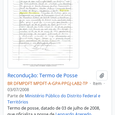
Recondução: Termo de Posse
Adici
BR DFMPDFT MPDFT-A-GPA-PPGJ-LAB2-TP
·
Item
·
03/07/2008
Parte de
Ministério Público do Distrito Federal e
Territórios
Termo de posse, datado de 03 de julho de 2008,
que oficializa a posse de
Leonardo Azeredo