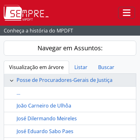
Skip to main content
Togg
Conheça a história do MPDFT
Navegar em Assuntos:
Visualização em árvore
Listar
Buscar
Posse de Procuradores-Gerais de Justiça
...
João Carneiro de Ulhôa
José Dilermando Meireles
José Eduardo Sabo Paes