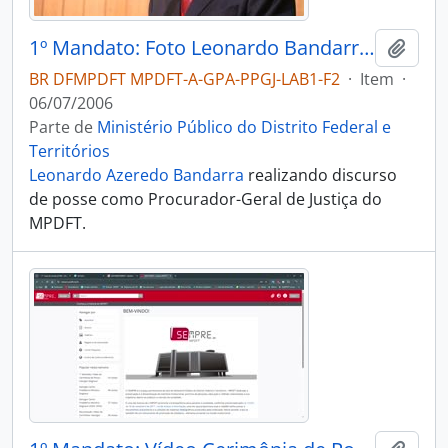
1º Mandato: Foto Leonardo Bandarra em Discurso de Posse
Adici
BR DFMPDFT MPDFT-A-GPA-PPGJ-LAB1-F2
·
Item
·
06/07/2006
Parte de
Ministério Público do Distrito Federal e
Territórios
Leonardo Azeredo Bandarra
realizando discurso
de posse como Procurador-Geral de Justiça do
MPDFT.