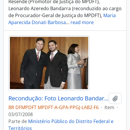
Resende (Promotor de Justiça do MPDFT),
Leonardo Azeredo Bandarra (reconduzido ao cargo
de Procurador-Geral de Justiça do MPDFT),
Maria
Aparecida Donati Barbosa
…
read more
Recondução: Foto Leonardo Bandarra com Hussein Kalout
Adici
BR DFMPDFT MPDFT-A-GPA-PPGJ-LAB2-F6
·
Item
·
03/07/2008
Parte de
Ministério Público do Distrito Federal e
Territórios