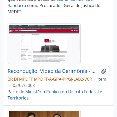
Bandarra
como Procurador-Geral de Justiça do
MPDFT.
Recondução: Vídeo da Cerimônia - Leonardo Bandarra
Adici
BR DFMPDFT MPDFT-A-GPA-PPGJ-LAB2-VCR
·
Item
·
03/07/2008
Parte de
Ministério Público do Distrito Federal e
Territórios