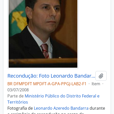
Recondução: Foto Leonardo Bandarra Durante a Cerimônia
Adici
BR DFMPDFT MPDFT-A-GPA-PPGJ-LAB2-F1
·
Item
·
03/07/2008
Parte de
Ministério Público do Distrito Federal e
Territórios
Fotografia de
Leonardo Azeredo Bandarra
durante