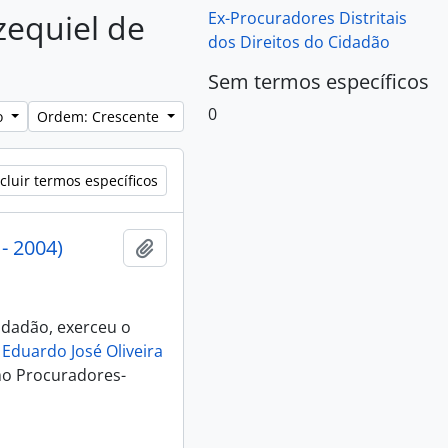
zequiel de
Ex-Procuradores Distritais
dos Direitos do Cidadão
Sem termos específicos
0
lo
Ordem: Crescente
cluir termos específicos
- 2004)
Adicionar a área de transferência
Cidadão, exerceu o
e
Eduardo José Oliveira
o Procuradores-