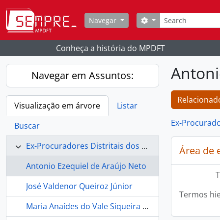
Skip to main content
Buscar
Opções de busca
Navegar
Conheça a história do MPDFT
Antoni
Navegar em Assuntos:
Relacionado
Visualização em árvore
Listar
Ex-Procurado
Buscar
Ex-Procuradores Distritais dos Direitos do Cidadão
Área de 
Antonio Ezequiel de Araújo Neto
T
José Valdenor Queiroz Júnior
Termos hie
Maria Anaídes do Vale Siqueira Soub