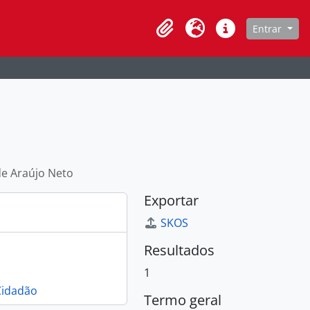
de navegação
Entrar
Clipboard
Idioma
Atalhos
de Araújo Neto
Exportar
SKOS
Resultados
1
Cidadão
Termo geral