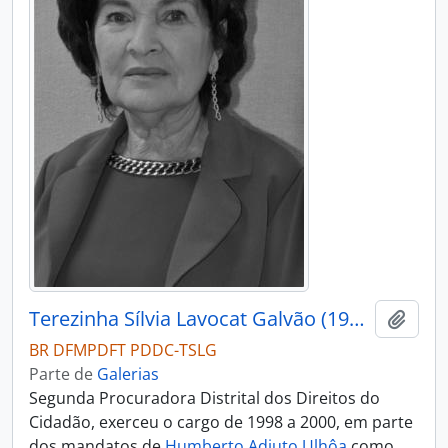
Terezinha Sílvia Lavocat Galvão (1998 - 2000)
Adici
BR DFMPDFT PDDC-TSLG
Parte de
Galerias
Segunda Procuradora Distrital dos Direitos do
Cidadão, exerceu o cargo de 1998 a 2000, em parte
dos mandatos de
Humberto Adjuto Ulhôa
como