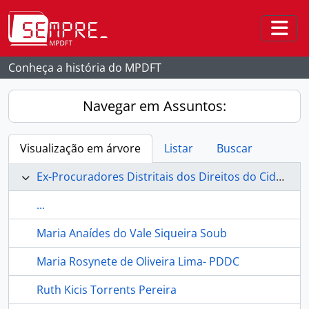
Skip to main content
Togg
Conheça a história do MPDFT
Navegar em Assuntos:
Visualização em árvore
Listar
Buscar
Ex-Procuradores Distritais dos Direitos do Cidadão
...
Maria Anaídes do Vale Siqueira Soub
Maria Rosynete de Oliveira Lima- PDDC
Ruth Kicis Torrents Pereira